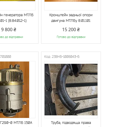
н генератора МТЛБ
Кронштейн задньої опори
101-1 (8.84.012-1)
двигуна МТЛБу 8.01.101
9 800 ₴
15 200 ₴
ово до відправки
Готово до відправки
3701000
238НБ-1008043-Б
 Г290-0 МТЛБ 150А
Труба, підводяща права