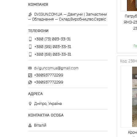
DVIGUN.COM.UA — Двигуни | Запчастини
Патруб
— Обладнання — Склад.Виробництво.Сервіс
ЯМЗ-2
2
+380 (73) 003-33-31
Го
+380 (99) 003-33-31
+380 (68) 003-33-31
238Н
dviguncomua@gmail.com
+380937772299
+380937772299
Дніпро, Україна
Віталій
Крон