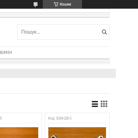
Кошик
ОБМІН
05
8.84.119-1