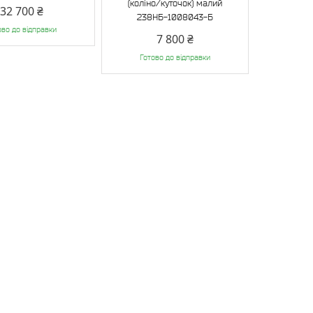
(коліно/куточок) малий
32 700 ₴
238НБ-1008043-Б
ово до відправки
7 800 ₴
Готово до відправки