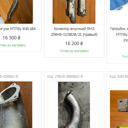
игуна МТЛБу 8.01.104
Колектор впускний ЯМЗ
Патрубок 
238НБ-1115020/21 (правый)
МТЛБу 
16 300 ₴
(п
16 200 ₴
тово до відправки
Готово до відправки
Гот
Б-1118362-В
238НБ-1008042-Б
8.84.10