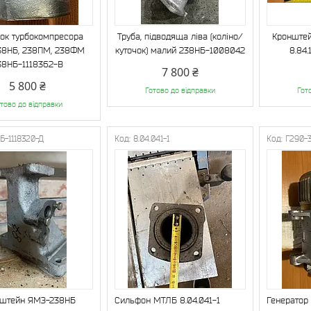
ок турбокомпресора
Труба, підводяща ліва (коліно/
Кронштей
38НБ, 238ПМ, 238ФМ
куточок) малий 238НБ-1008042
8.84.
38НБ-1118362-В
7 800 ₴
5 800 ₴
Готово до відправки
Гот
тово до відправки
Б-1118320-Д
8.04.041-1
Г290-
штейн ЯМЗ-238НБ
Сильфон МТЛБ 8.04.041-1
Генератор