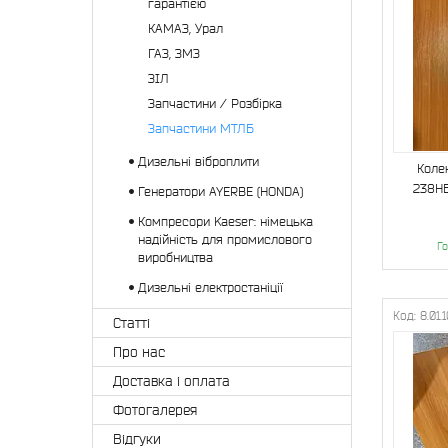
гарантією
КАМАЗ, Урал
ГАЗ, ЗМЗ
ЗІЛ
Запчастини / Розбірка
Запчастини МТЛБ
Дизельні віброплити
Коле
238НБ
Генератори AYERBE (HONDA)
Компресори Kaeser: німецька
надійність для промислового
Го
виробництва
Дизельні електростаніції
8.01.
Статті
Про нас
Доставка і оплата
Фотогалерея
Відгуки