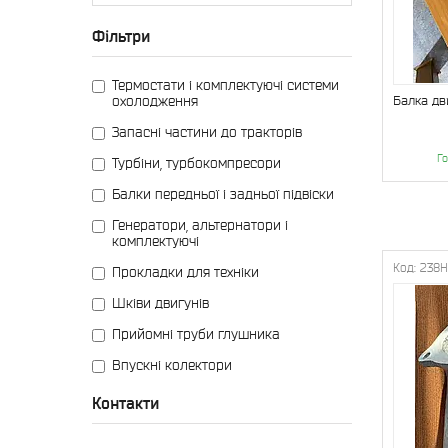
Фільтри
Термостати і комплектуючі системи
охолодження
Балка дв
Запасні частини до тракторів
Го
Турбіни, турбокомпресори
Балки передньої і задньої підвіски
Генератори, альтернатори і
комплектуючі
238Н
Прокладки для техніки
Шківи двигунів
Прийомні труби глушника
Впускні колектори
Контакти