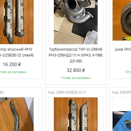
ктор впускний ЯМЗ
Турбокомпресор ТКР-11-238НБ
Шків ЯМЗ
-1115020/21 (лівий)
ЯМЗ-238НД2/Л/Н (КРАЗ, К-700,
ДЗ-98)
16 200 ₴
32 800 ₴
тово до відправки
Гот
Готово до відправки
104
238Б-1115020/21-П
8.01.01