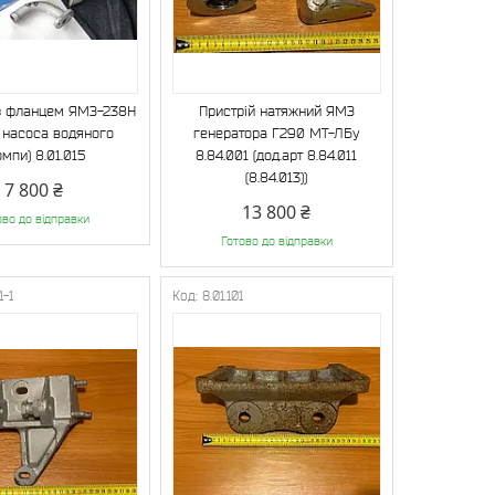
з фланцем ЯМЗ-238Н
Пристрій натяжний ЯМЗ
насоса водяного
генератора Г290 МТ-ЛБу
омпи) 8.01.015
8.84.001 (дод.арт 8.84.011
(8.84.013))
7 800 ₴
13 800 ₴
ово до відправки
Готово до відправки
1-1
8.01.101