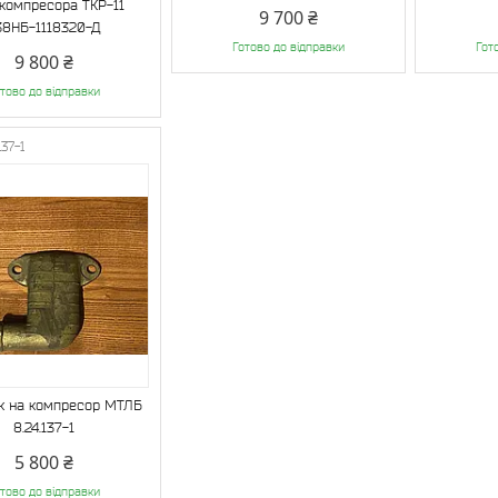
окомпресора ТКР-11
9 700 ₴
38НБ-1118320-Д
Готово до відправки
Гот
9 800 ₴
тово до відправки
137-1
к на компресор МТЛБ
8.24.137-1
5 800 ₴
тово до відправки