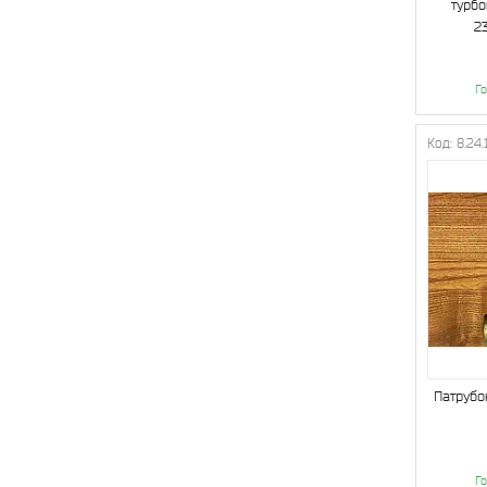
турб
2
Го
8.24.
Патрубо
Го