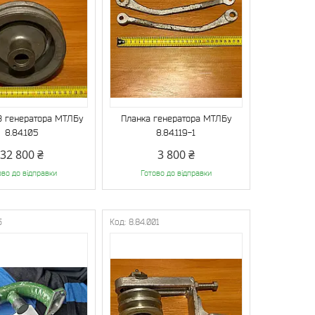
 генератора МТЛБу
Планка генератора МТЛБу
8.84.105
8.84.119-1
32 800 ₴
3 800 ₴
ово до відправки
Готово до відправки
5
8.84.001