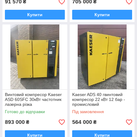
91 570
705 000
₴
₴
Купити
Купити
Винтовий компресор Kaeser
Kaeser ADS 40 гвинтовий
ASD 60SFC 30кВт частотник
компресор 22 кВт 12 бар -
лазерна різка
промисловий
Готово до відправки
Під замовлення
893 000
564 000
₴
₴
Купити
Купити