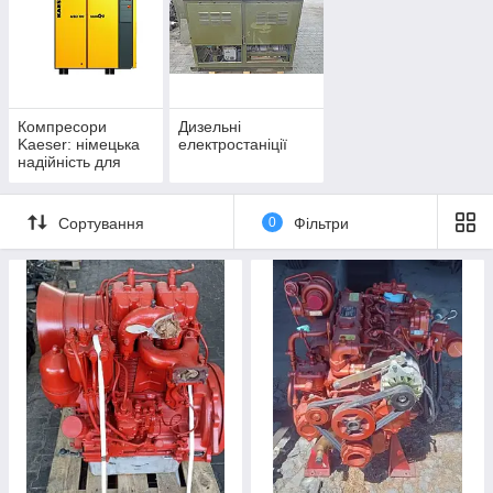
Компресори
Дизельні
Kaeser: німецька
електростаніції
надійність для
промислового
виробництва
Сортування
0
Фільтри