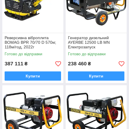
Реверсивна віброплита
Генератор дизельний
BOMAG BPR 70/70 D 570кг,
AYERBE 12500 LB MN
118м/год, 2022г
Електрозапуск
Готово до відправки
Готово до відправки
387 111
238 460
₴
₴
Купити
Купити