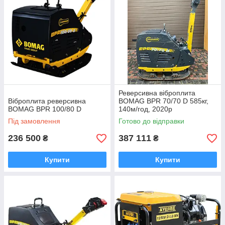
Реверсивна віброплита
Віброплита реверсивна
BOMAG BPR 70/70 D 585кг,
BOMAG BPR 100/80 D
140м/год, 2020р
Під замовлення
Готово до відправки
236 500
387 111
₴
₴
Купити
Купити