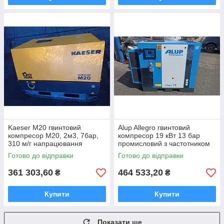
Kaeser M20 гвинтовий
Alup Allegro гвинтовий
компресор M20, 2м3, 7бар,
компресор 19 кВт 13 бар
310 м/г напрацювання
промисловий з частотником
та осушувачем
Готово до відправки
Готово до відправки
361 303,60
464 533,20
₴
₴
Купити
Купити
Показати ще