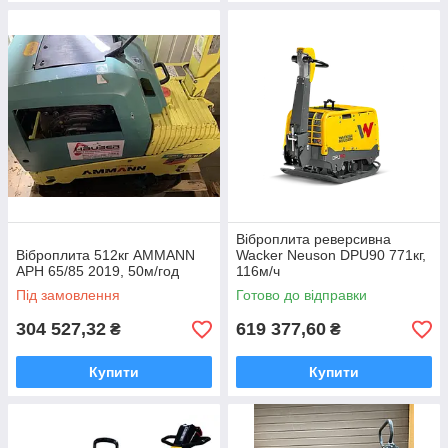
Віброплита реверсивна
Віброплита 512кг AMMANN
Wacker Neuson DPU90 771кг,
APH 65/85 2019, 50м/год
116м/ч
Під замовлення
Готово до відправки
304 527,32
619 377,60
₴
₴
Купити
Купити